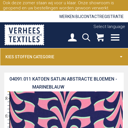
Ook deze zomer staan wij voor u klaar. Onze showroom is
geopend en uw bestellingen worden gewoon verwerkt.
WERKEN BIJ
CONTACT
REGISTRATIE
Select language
KIES STOFFEN CATEGORIE
04091.011
KATOEN SATIJN ABSTRACTE BLOEMEN -
MARINEBLAUW
31
30
29
28
27
26
25
24
23