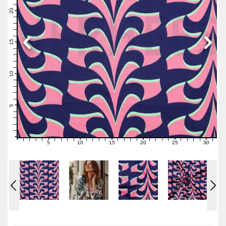
22
21
20
19
18
17
16
15
14
13
12
11
10
9
8
7
6
5
4
3
2
1
0
5
10
15
20
25
30
0
1
2
3
4
6
7
8
9
11
12
13
14
16
17
18
19
21
22
23
24
26
27
28
29
31