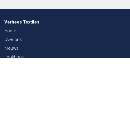
Verhees Textiles
Home
Over ons
Nieuws
Lookbook
Duurzaamheid in de Textiel
Beurzen
Werken bij
Contact
Webshop
FAQ
Sitemap