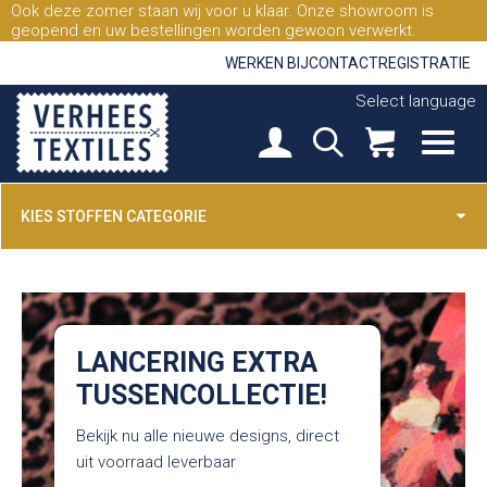
Ook deze zomer staan wij voor u klaar. Onze showroom is
geopend en uw bestellingen worden gewoon verwerkt.
WERKEN BIJ
CONTACT
REGISTRATIE
Select language
KIES STOFFEN CATEGORIE
LANCERING EXTRA
TUSSENCOLLECTIE!
Bekijk nu alle nieuwe designs, direct
uit voorraad leverbaar