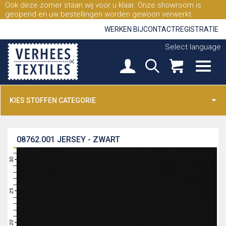
Ook deze zomer staan wij voor u klaar. Onze showroom is
geopend en uw bestellingen worden gewoon verwerkt.
WERKEN BIJ
CONTACT
REGISTRATIE
Select language
KIES STOFFEN CATEGORIE
08762.001
JERSEY - ZWART
31
30
29
28
27
26
25
24
23
22
21
20