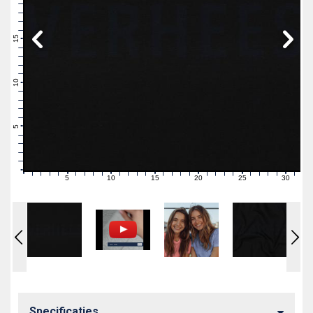
19
18
17
16
15
14
13
12
11
10
9
8
7
6
5
4
3
2
1
0
5
10
15
20
25
30
0
1
2
3
4
6
7
8
9
11
12
13
14
16
17
18
19
21
22
23
24
26
27
28
29
31
Specificaties