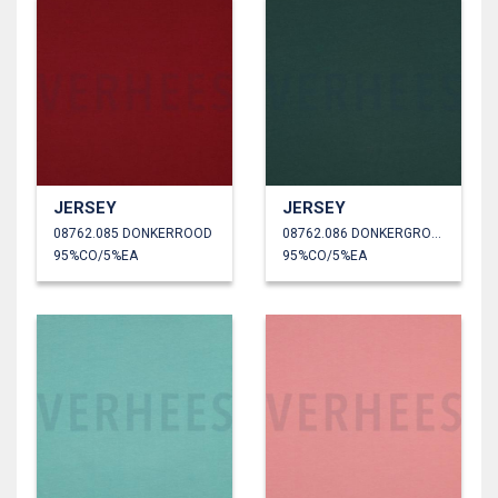
JERSEY
JERSEY
08762.085 DONKERROOD
08762.086 DONKERGROEN
95%CO/5%EA
95%CO/5%EA