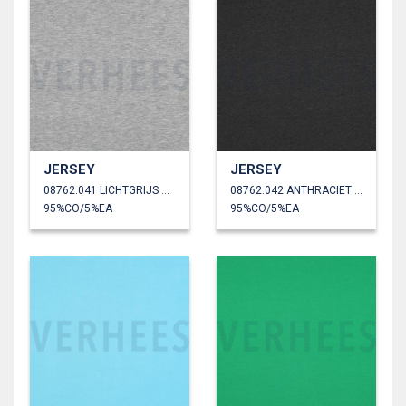
JERSEY
JERSEY
08762.041 LICHTGRIJS GEMÊLEERD
08762.042 ANTHRACIET GEMÊLEERD
95%CO/5%EA
95%CO/5%EA