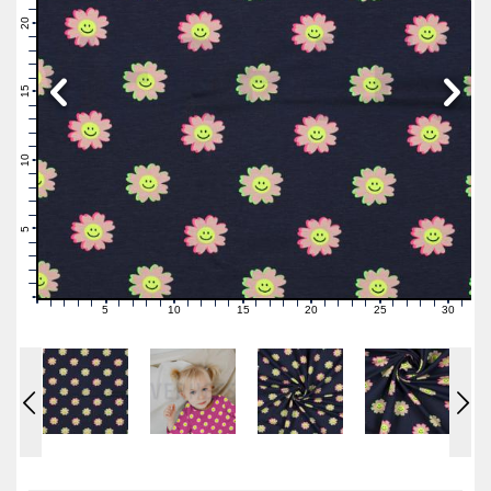
22
21
20
19
18
17
16
15
14
13
12
11
10
9
8
7
6
5
4
3
2
1
0
5
10
15
20
25
30
0
1
2
3
4
6
7
8
9
11
12
13
14
16
17
18
19
21
22
23
24
26
27
28
29
31