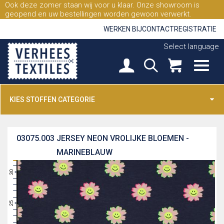
Ook deze zomer staan wij voor u klaar. Onze showroom is
geopend en uw bestellingen worden gewoon verwerkt.
WERKEN BIJ
CONTACT
REGISTRATIE
Select language
KIES STOFFEN CATEGORIE
03075.003
JERSEY NEON VROLIJKE BLOEMEN -
MARINEBLAUW
31
30
29
28
27
26
25
24
23