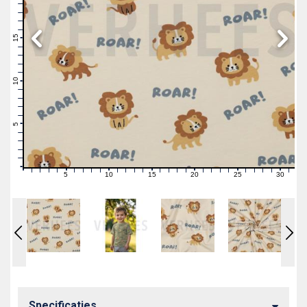
19
18
17
16
15
14
13
12
11
10
9
8
7
6
5
4
3
2
1
0
5
10
15
20
25
30
0
1
2
3
4
6
7
8
9
11
12
13
14
16
17
18
19
21
22
23
24
26
27
28
29
31
Specificaties