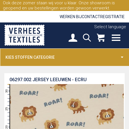
Ook deze zomer staan wij voor u klaar. Onze showroom is
geopend en uw bestellingen worden gewoon verwerkt.
WERKEN BIJ
CONTACT
REGISTRATIE
Select language
KIES STOFFEN CATEGORIE
06297.002
JERSEY LEEUWEN - ECRU
31
30
29
28
27
26
25
24
23
22
21
20