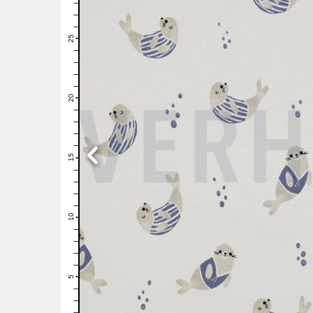
28
27
26
25
24
23
22
21
20
19
18
17
16
15
14
13
12
11
10
9
8
7
6
5
4
3
2