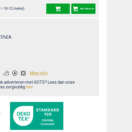
= 10-12 meter)
Alle Kleuren
/5%EA
Meer info
ook adverteren met GOTS? Lees dan onze
ties zorgvuldig
hier