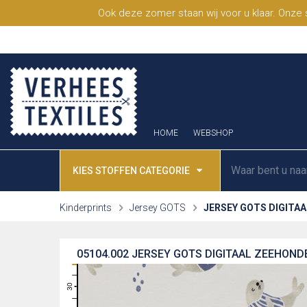
Ook deze zomer staan wij voor u klaar. Onze
HOME
WEBSHOP
KIES STOFFEN CATEGORIE
Kinderprints
Jersey GOTS
JERSEY GOTS DIGITA
05104.002
JERSEY GOTS DIGITAAL ZEEHOND
31
30
29