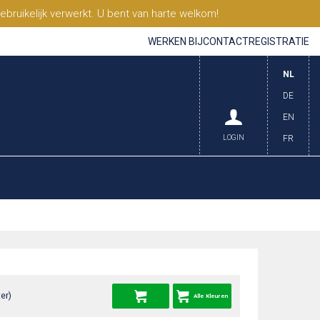
ruikelijk verwerkt. U bent van harte welkom!
WERKEN BIJ
CONTACT
REGISTRATIE
NL
DE
EN
LOGIN
FR
er)
Alle Kleuren