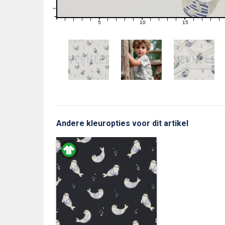
1
0
0
5
10
15
1
2
3
4
6
7
8
9
11
12
13
14
16
17
18
19
Andere kleuropties voor dit artikel