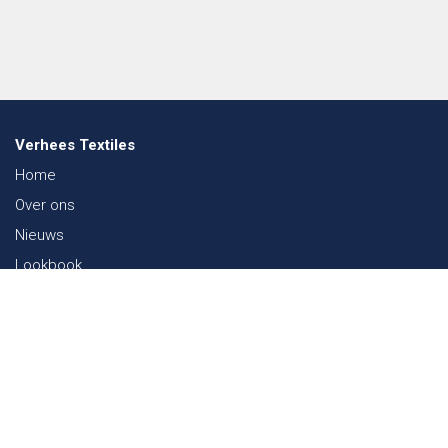
Verhees Textiles
Home
Over ons
Nieuws
Lookbook
Duurzaamheid in de Textiel
Beurzen
Werken bij
Contact
Webshop
FAQ