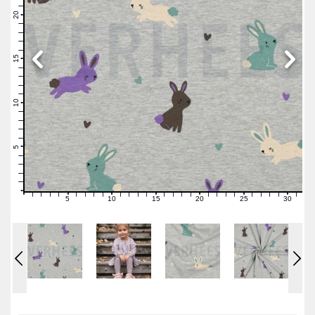
22
21
20
19
18
17
16
15
14
13
12
11
10
9
8
7
6
5
4
3
2
1
0
5
10
15
20
25
30
0
1
2
3
4
6
7
8
9
11
12
13
14
16
17
18
19
21
22
23
24
26
27
28
29
31