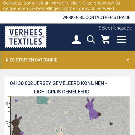
Ook deze zomer staan wij voor u klaar. Onze showroom is
geopend en uw bestellingen worden gewoon verwerkt.
WERKEN BIJ
CONTACT
REGISTRATIE
Select language
KIES STOFFEN CATEGORIE
04130.002
JERSEY GEMÊLEERD KONIJNEN -
LICHTGRIJS GEMÊLEERD
31
30
29
28
27
26
25
24
23