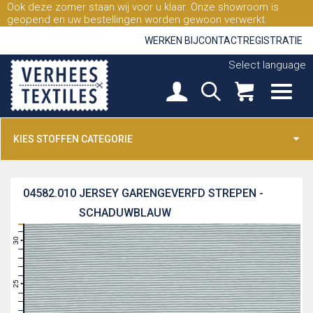
Ook deze zomer staan wij voor u klaar. Onze showroom is
geopend en uw bestellingen worden gewoon verwerkt.
WERKEN BIJ
CONTACT
REGISTRATIE
Select language
KIES STOFFEN CATEGORIE
04582.010
JERSEY GARENGEVERFD STREPEN -
SCHADUWBLAUW
31
30
29
28
27
26
25
24
23