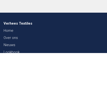
Verhees Textiles
Home
Over ons
Nieuws
Lookbook
Duurzaamheid in de Textiel
Beurzen
Werken bij
Contact
Webshop
FAQ
Sitemap