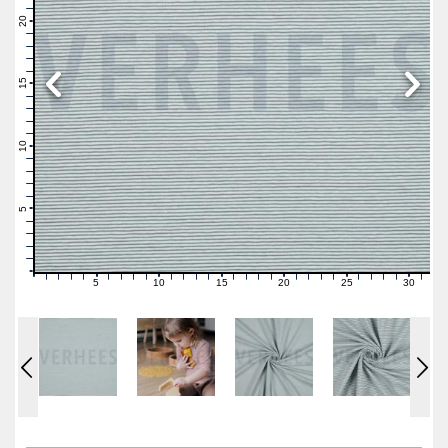
22
21
20
19
18
17
16
15
14
13
12
11
10
9
8
7
6
5
4
3
2
1
0
5
10
15
20
25
30
0
1
2
3
4
6
7
8
9
11
12
13
14
16
17
18
19
21
22
23
24
26
27
28
29
31