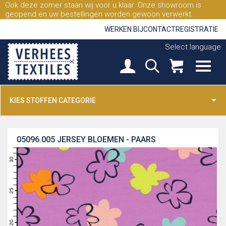
Ook deze zomer staan wij voor u klaar. Onze showroom is
geopend en uw bestellingen worden gewoon verwerkt.
WERKEN BIJ
CONTACT
REGISTRATIE
Select language
KIES STOFFEN CATEGORIE
05096.005
JERSEY BLOEMEN - PAARS
31
30
29
28
27
26
25
24
23
22
21
20