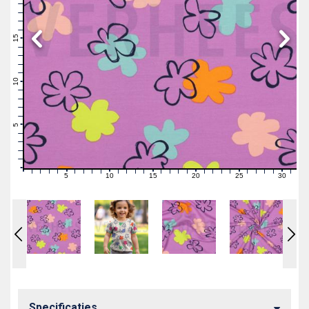
19
18
17
16
15
14
13
12
11
10
9
8
7
6
5
4
3
2
1
0
5
10
15
20
25
30
0
1
2
3
4
6
7
8
9
11
12
13
14
16
17
18
19
21
22
23
24
26
27
28
29
31
Specificaties