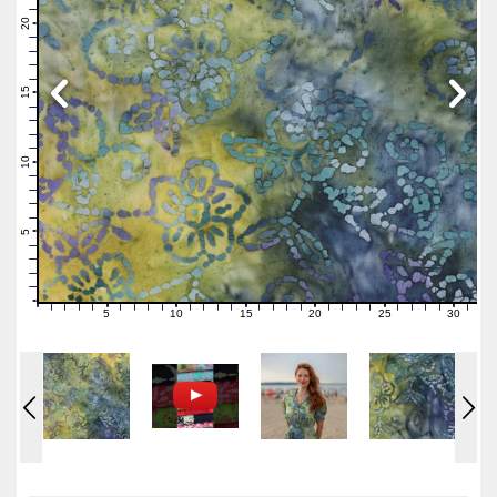
22
21
20
19
18
17
16
15
14
13
12
11
10
9
8
7
6
5
4
3
2
1
0
5
10
15
20
25
30
0
1
2
3
4
6
7
8
9
11
12
13
14
16
17
18
19
21
22
23
24
26
27
28
29
31