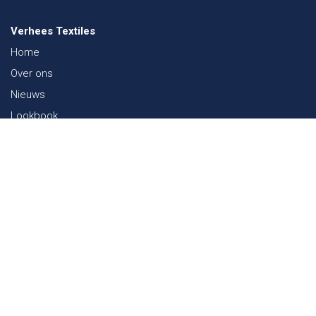
Verhees Textiles
Home
Over ons
Nieuws
Lookbook
Duurzaamheid in de Textiel
Beurzen
Werken bij
Contact
Webshop
FAQ
Sitemap
Contact