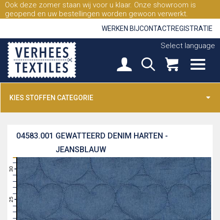
Ook deze zomer staan wij voor u klaar. Onze showroom is
geopend en uw bestellingen worden gewoon verwerkt.
WERKEN BIJ
CONTACT
REGISTRATIE
Select language
KIES STOFFEN CATEGORIE
04583.001
GEWATTEERD DENIM HARTEN -
JEANSBLAUW
31
30
29
28
27
26
25
24
23