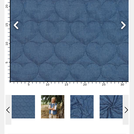
22
21
20
19
18
17
16
15
14
13
12
11
10
9
8
7
6
5
4
3
2
1
0
5
10
15
20
25
30
0
1
2
3
4
6
7
8
9
11
12
13
14
16
17
18
19
21
22
23
24
26
27
28
29
31