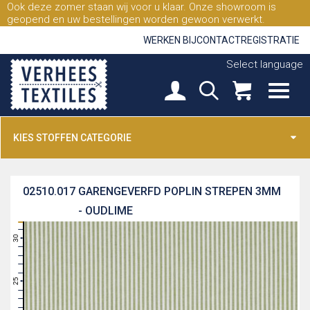
Ook deze zomer staan wij voor u klaar. Onze showroom is
geopend en uw bestellingen worden gewoon verwerkt.
WERKEN BIJ
CONTACT
REGISTRATIE
Select language
KIES STOFFEN CATEGORIE
02510.017
GARENGEVERFD POPLIN STREPEN 3MM
- OUDLIME
31
30
29
28
27
26
25
24
23