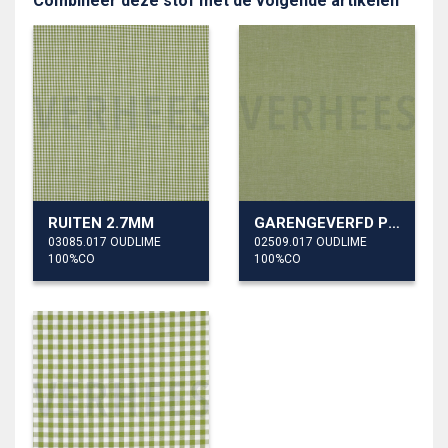
Combineer deze stof met de volgende artikelen
RUITEN 2.7MM
GARENGEVERFD POPLIN
03085.017 OUDLIME
02509.017 OUDLIME
100%CO
100%CO