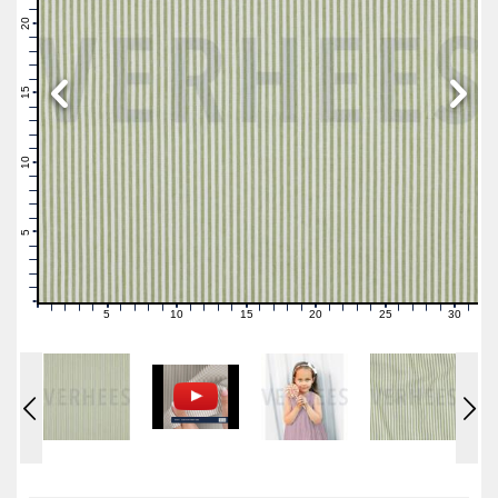
22
21
20
19
18
17
16
15
14
13
12
11
10
9
8
7
6
5
4
3
2
1
0
5
10
15
20
25
30
0
1
2
3
4
6
7
8
9
11
12
13
14
16
17
18
19
21
22
23
24
26
27
28
29
31