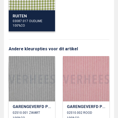
RUITEN
03087.017 OUDLIME
100%CO
Andere kleuropties voor dit artikel
GARENGEVERFD POPLIN STREPEN 3MM
GARENGEVERFD POPLIN STREPEN 3MM
02510.001 ZWART
02510.002 ROOD