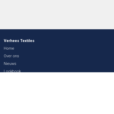
Verhees Textiles
Home
Over ons
Nieuws
Lookbook
Duurzaamheid in de Textiel
Beurzen
Werken bij
Contact
Webshop