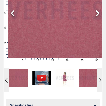
19
18
17
16
15
14
13
12
11
10
9
8
7
6
5
4
3
2
1
0
5
10
15
20
25
30
0
1
2
3
4
6
7
8
9
11
12
13
14
16
17
18
19
21
22
23
24
26
27
28
29
31
Specificaties