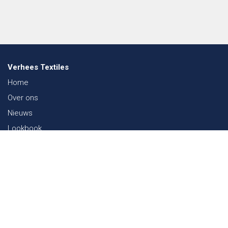
Verhees Textiles
Home
Over ons
Nieuws
Lookbook
Duurzaamheid in de Textiel
Beurzen
Werken bij
Contact
Webshop
FAQ