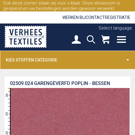
Ook deze zomer staan wij voor u klaar. Onze showroom is
geopend en uw bestellingen worden gewoon verwerkt.
WERKEN BIJ
CONTACT
REGISTRATIE
Select language
KIES STOFFEN CATEGORIE
02509.024
GARENGEVERFD POPLIN - BESSEN
31
30
29
28
27
26
25
24
23
22
21
20