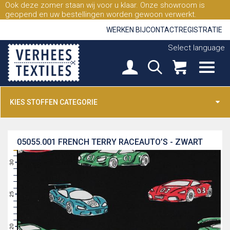
Ook deze zomer staan wij voor u klaar. Onze showroom is
geopend en uw bestellingen worden gewoon verwerkt.
WERKEN BIJ
CONTACT
REGISTRATIE
Select language
KIES STOFFEN CATEGORIE
05055.001
FRENCH TERRY RACEAUTO’S - ZWART
31
30
29
28
27
26
25
24
23
22
21
20