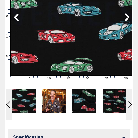
19
18
17
16
15
14
13
12
11
10
9
8
7
6
5
4
3
2
1
0
5
10
15
20
25
30
0
1
2
3
4
6
7
8
9
11
12
13
14
16
17
18
19
21
22
23
24
26
27
28
29
31
Specificaties