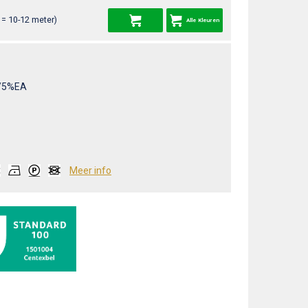
= 10-12 meter)
Alle Kleuren
/5%EA
Meer info