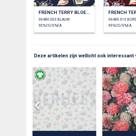
FRENCH TERRY BLOEMEN
06480.003 BLAUW
06480.010 BO
95%CO/5%EA
95%CO/5%EA
Deze artikelen zijn wellicht ook interessant
VOILE
DIGITAAL
EN