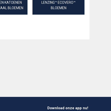
EN KATOENEN
LENZING™ ECOVERO™
FRENCH 
ITAAL BLOEMEN
BLOEMEN
Download onze app nu!