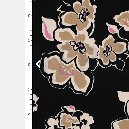
28
27
26
25
24
23
22
21
20
19
18
17
16
15
14
13
12
11
10
9
8
7
6
5
4
3
2