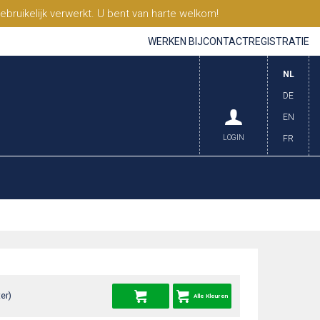
ruikelijk verwerkt. U bent van harte welkom!
WERKEN BIJ
CONTACT
REGISTRATIE
NL
DE
EN
LOGIN
FR
er)
Alle Kleuren