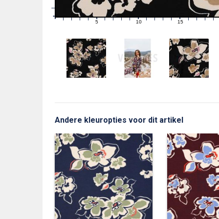
1
0
0
5
10
15
1
2
3
4
6
7
8
9
11
12
13
14
16
17
18
19
Andere kleuropties voor dit artikel