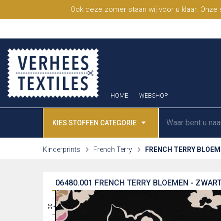
Ook deze zomer staan wij voor u klaar. Onze
HOME
WEBSHOP
KIES STOFFEN CATEGORIE
Kinderprints
French Terry
FRENCH TERRY BLOEM
06480.001
FRENCH TERRY BLOEMEN - ZWAR
31
30
29