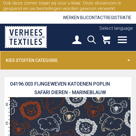
Ook deze zomer staan wij voor u klaar. Onze showroom is
geopend en uw bestellingen worden gewoon verwerkt.
WERKEN BIJ
CONTACT
REGISTRATIE
Select language
KIES STOFFEN CATEGORIE
04196.003
FIJNGEWEVEN KATOENEN POPLIN
SAFARI DIEREN - MARINEBLAUW
31
30
29
28
27
26
25
24
23