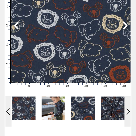
22
21
20
19
18
17
16
15
14
13
12
11
10
9
8
7
6
5
4
3
2
1
0
5
10
15
20
25
30
0
1
2
3
4
6
7
8
9
11
12
13
14
16
17
18
19
21
22
23
24
26
27
28
29
31