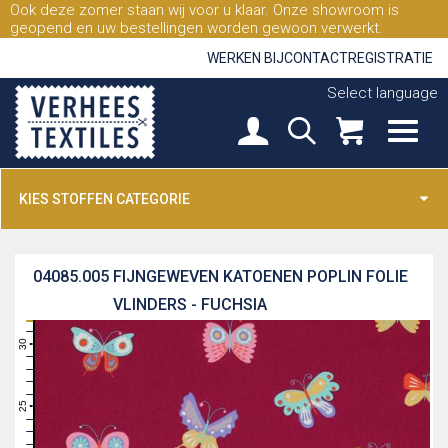
Ook deze zomer staan wij voor u klaar. Onze showroom is
geopend en uw bestellingen worden gewoon verwerkt.
WERKEN BIJ
CONTACT
REGISTRATIE
Select language
KIES STOFFEN CATEGORIE
04085.005
FIJNGEWEVEN KATOENEN POPLIN FOLIE
VLINDERS - FUCHSIA
31
30
29
28
27
26
25
24
23