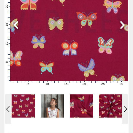
22
21
20
19
18
17
16
15
14
13
12
11
10
9
8
7
6
5
4
3
2
1
0
5
10
15
20
25
30
0
1
2
3
4
6
7
8
9
11
12
13
14
16
17
18
19
21
22
23
24
26
27
28
29
31