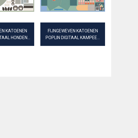
EN KATOENEN
FIJNGEWEVEN KATOENEN
MAN
ITAAL HONDEN
POPLIN DIGITAAL KAMPEER
EED PANEL
PANEL