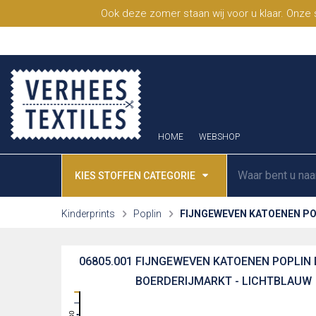
Ook deze zomer staan wij voor u klaar. Onze
HOME
WEBSHOP
KIES STOFFEN CATEGORIE
Kinderprints
Poplin
FIJNGEWEVEN KATOENEN PO
06805.001
FIJNGEWEVEN KATOENEN POPLIN 
BOERDERIJMARKT - LICHTBLAUW
31
30