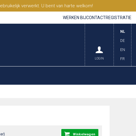
ruikelijk verwerkt. U bent van harte welkom!
WERKEN BIJ
CONTACT
REGISTRATIE
NL
DE
EN
LOGIN
FR
er)
Winkelwagen