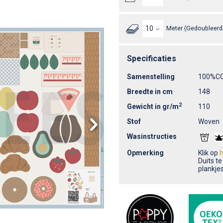
Meter (Gedoubleerd 
Specificaties
Samenstelling
100%C
Breedte in cm
148
2
Gewicht in gr/m
110
Stof
Woven
Wasinstructies
Opmerking
Klik op
h
Duits te
plankje