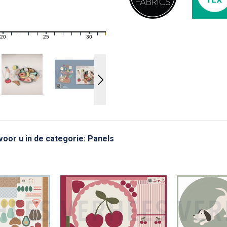
20
25
30
21
22
23
24
26
27
28
29
31
 voor u in de categorie: Panels