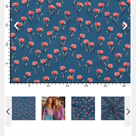
22
21
20
19
18
17
16
15
14
13
12
11
10
9
8
7
6
5
4
3
2
1
0
5
10
15
20
25
30
0
1
2
3
4
6
7
8
9
11
12
13
14
16
17
18
19
21
22
23
24
26
27
28
29
31