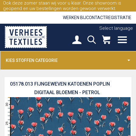
Ook deze zomer staan wij voor u klaar. Onze showroom is
geopend en uw bestellingen worden gewoon verwerkt.
WERKEN BIJ
CONTACT
REGISTRATIE
Select language
KIES STOFFEN CATEGORIE
05178.013
FIJNGEWEVEN KATOENEN POPLIN
DIGITAAL BLOEMEN - PETROL
31
30
29
28
27
26
25
24
23