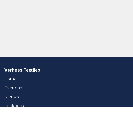
Verhees Textiles
Home
Over ons
Nieuws
Lookbook
Duurzaamheid in de Textiel
Beurzen
Werken bij