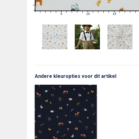
1
0
0
5
10
15
1
2
3
4
6
7
8
9
11
12
13
14
16
17
18
19
Andere kleuropties voor dit artikel