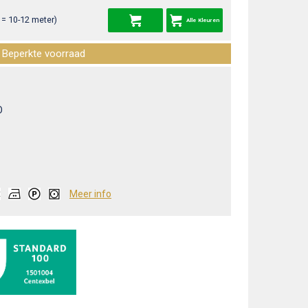
= 10-12 meter)
Alle Kleuren
Beperkte voorraad
O
Meer info