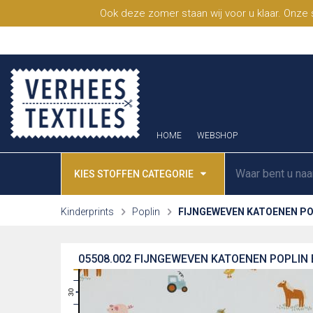
Ook deze zomer staan wij voor u klaar. Onze
HOME
WEBSHOP
KIES STOFFEN CATEGORIE
Kinderprints
Poplin
FIJNGEWEVEN KATOENEN PO
05508.002
FIJNGEWEVEN KATOENEN POPLIN 
31
30
29