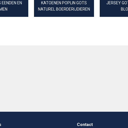
 EENDEN EN
KATOENEN POPLIN GOTS
JERSEY GO
MEN
NATUREL BOERDERIJDIEREN
BL
s
Contact