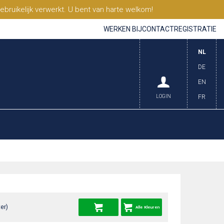
ruikelijk verwerkt. U bent van harte welkom!
WERKEN BIJ
CONTACT
REGISTRATIE
NL
DE
EN
LOGIN
FR
er)
Alle Kleuren