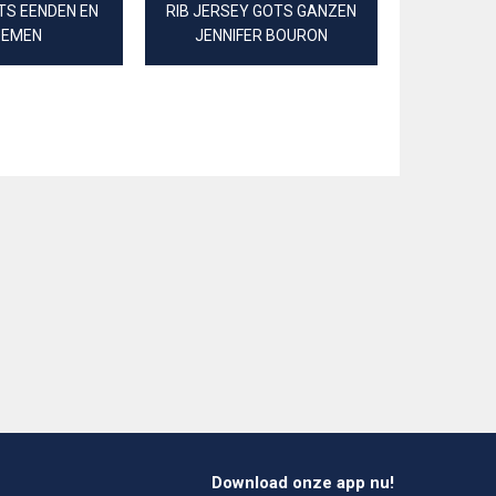
TS EENDEN EN
RIB JERSEY GOTS GANZEN
FIJNGEW
OEMEN
JENNIFER BOURON
POPLIN B
Download onze app nu!