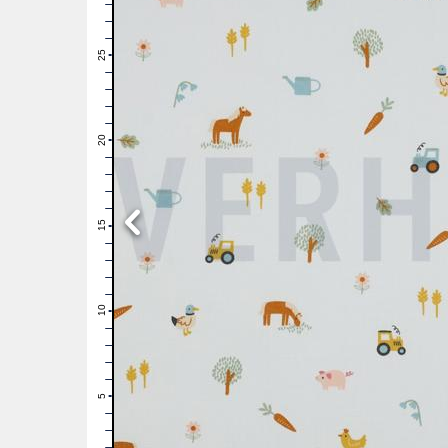
28
27
26
25
24
23
22
21
20
19
18
17
16
15
14
13
12
11
10
9
8
7
6
5
4
3
2