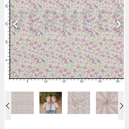
22
21
20
19
18
17
16
15
14
13
12
11
10
9
8
7
6
5
4
3
2
1
0
5
10
15
20
25
30
0
1
2
3
4
6
7
8
9
11
12
13
14
16
17
18
19
21
22
23
24
26
27
28
29
31