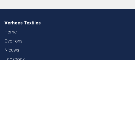
Verhees Textiles
Home
Over ons
Nieuws
Lookbook
Duurzaamheid in de Textiel
Beurzen
Werken bij
Contact
Webshop
FAQ
Sitemap