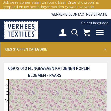
Ook deze zomer staan wij voor u klaar. Onze showroom is
geopend en uw bestellingen worden gewoon verwerkt.
WERKEN BIJ
CONTACT
REGISTRATIE
Select language
KIES STOFFEN CATEGORIE
06972.013
FIJNGEWEVEN KATOENEN POPLIN
BLOEMEN - PAARS
31
30
29
28
27
26
25
24
23