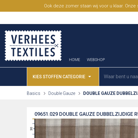
Ook deze zomer staan wij voor u klaar. Onze
HOME
WEBSHOP
KIES STOFFEN CATEGORIE
Basics
Double Gauze
DOUBLE GAUZE DUBBELZI
09651.029
DOUBLE GAUZE DUBBELZIJDIGE R
31
30
29