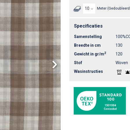
Meter (Gedoubleerd 
Specificaties
Samenstelling
100%C
Breedte in cm
130
2
Gewicht in gr/m
120
Stof
Woven
Wasinstructies