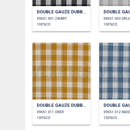
DOUBLE GAUZE DUBBELZIJDIGE RUITEN
09651.001 ZWART
09651.003 GRIJ
100%CO
100%CO
DOUBLE GAUZE DUBBELZIJDIGE RUITEN
09651.011 OKER
09651.012 INDI
100%CO
100%CO