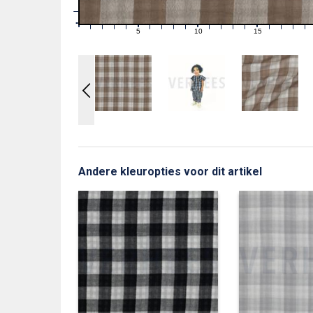
1
0
0
5
10
15
1
2
3
4
6
7
8
9
11
12
13
14
16
17
18
19
Andere kleuropties voor dit artikel