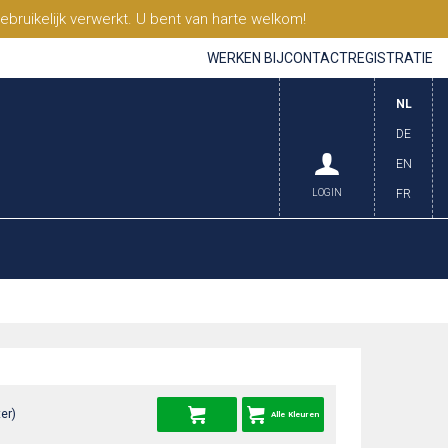
ruikelijk verwerkt. U bent van harte welkom!
WERKEN BIJ
CONTACT
REGISTRATIE
NL
DE
EN
LOGIN
FR
er)
Alle Kleuren