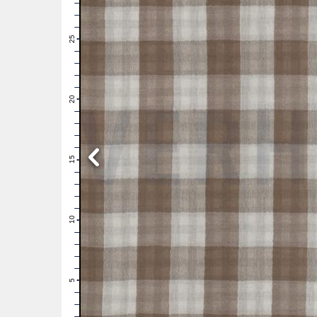
28
27
26
25
24
23
22
21
20
19
18
17
16
15
14
13
12
11
10
9
8
7
6
5
4
3
2