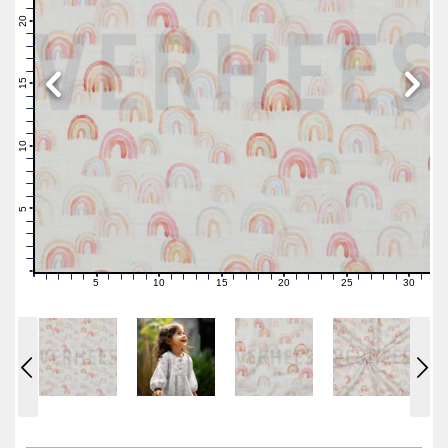
22
21
20
19
18
17
16
15
14
13
12
11
10
9
8
7
6
5
4
3
2
1
0
5
10
15
20
25
30
0
1
2
3
4
6
7
8
9
11
12
13
14
16
17
18
19
21
22
23
24
26
27
28
29
31