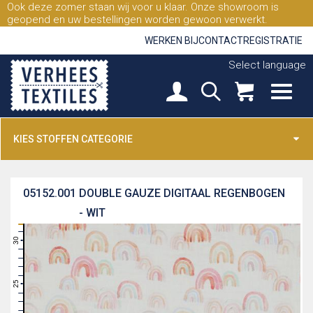
Ook deze zomer staan wij voor u klaar. Onze showroom is
geopend en uw bestellingen worden gewoon verwerkt.
WERKEN BIJ
CONTACT
REGISTRATIE
Select language
KIES STOFFEN CATEGORIE
05152.001
DOUBLE GAUZE DIGITAAL REGENBOGEN
- WIT
31
30
29
28
27
26
25
24
23