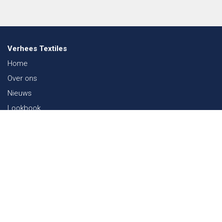
Verhees Textiles
Home
Over ons
Nieuws
Lookbook
Duurzaamheid in de Textiel
Beurzen
Werken bij
Contact
Webshop
FAQ
Sitemap