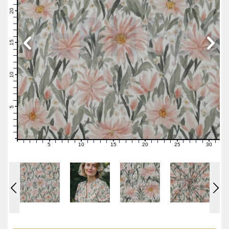
22
21
20
19
18
17
16
15
14
13
12
11
10
9
8
7
6
5
4
3
2
1
0
5
10
15
20
25
30
0
1
2
3
4
6
7
8
9
11
12
13
14
16
17
18
19
21
22
23
24
26
27
28
29
31