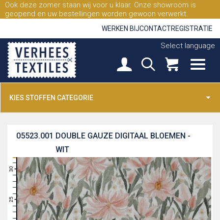
Ook deze zomer staan wij voor u klaar. Onze showroom is
geopend en uw bestellingen worden gewoon verwerkt.
WERKEN BIJ
CONTACT
REGISTRATIE
Select language
KIES STOFFEN CATEGORIE
05523.001
DOUBLE GAUZE DIGITAAL BLOEMEN -
WIT
31
30
29
28
27
26
25
24
23