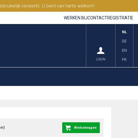
ruikelijk verwerkt. U bent van harte welkom!
WERKEN BIJ
CONTACT
REGISTRATIE
NL
DE
EN
LOGIN
FR
er)
Winkelwagen