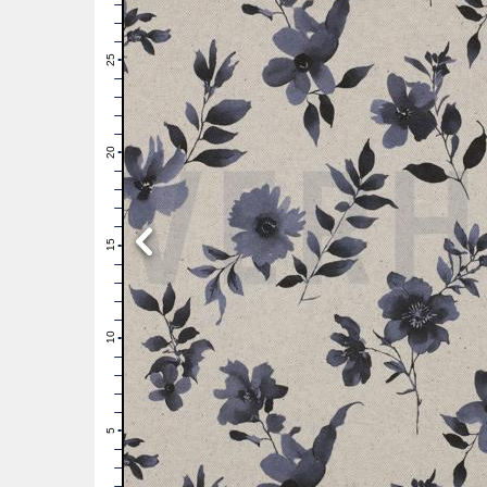
28
27
26
25
24
23
22
21
20
19
18
17
16
15
14
13
12
11
10
9
8
7
6
5
4
3
2