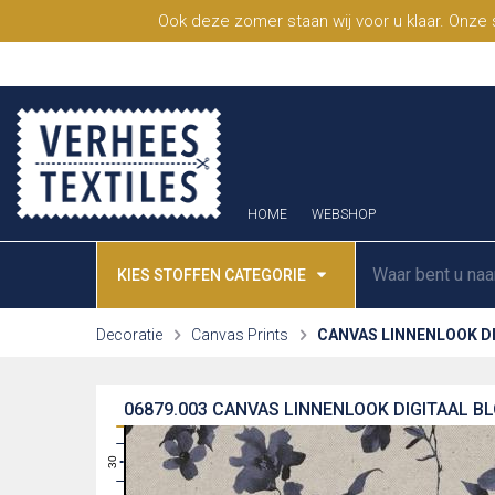
Ook deze zomer staan wij voor u klaar. Onze
HOME
WEBSHOP
KIES STOFFEN CATEGORIE
Decoratie
Canvas Prints
CANVAS LINNENLOOK D
06879.003
CANVAS LINNENLOOK DIGITAAL B
31
30
29