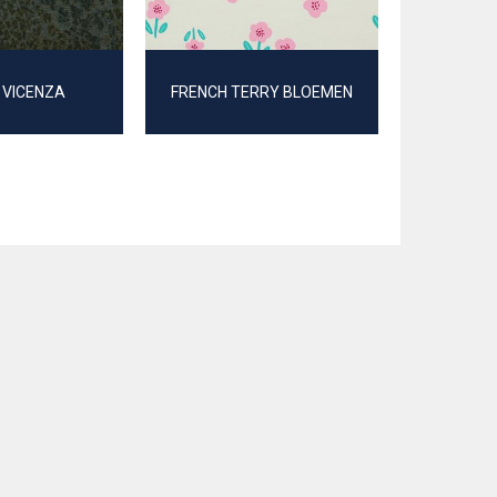
JERSEY 
 VICENZA
FRENCH TERRY BLOEMEN
B