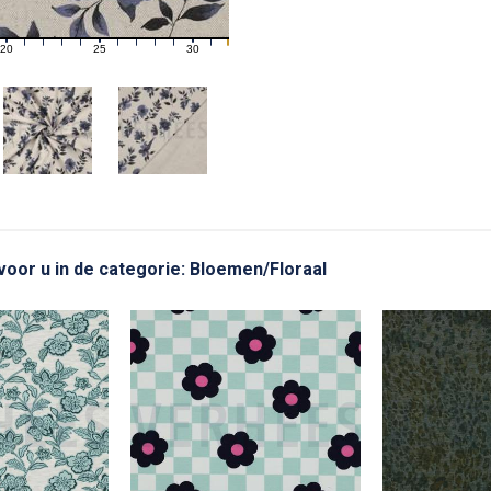
20
25
30
21
22
23
24
26
27
28
29
31
 voor u in de categorie: Bloemen/Floraal