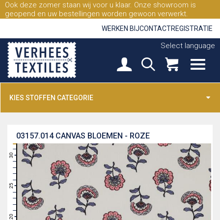
Ook deze zomer staan wij voor u klaar. Onze showroom is
geopend en uw bestellingen worden gewoon verwerkt.
WERKEN BIJ
CONTACT
REGISTRATIE
Select language
KIES STOFFEN CATEGORIE
03157.014
CANVAS BLOEMEN - ROZE
31
30
29
28
27
26
25
24
23
22
21
20