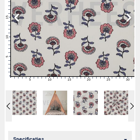
19
18
17
16
15
14
13
12
11
10
9
8
7
6
5
4
3
2
1
0
5
10
15
20
25
30
0
1
2
3
4
6
7
8
9
11
12
13
14
16
17
18
19
21
22
23
24
26
27
28
29
31
Specificaties