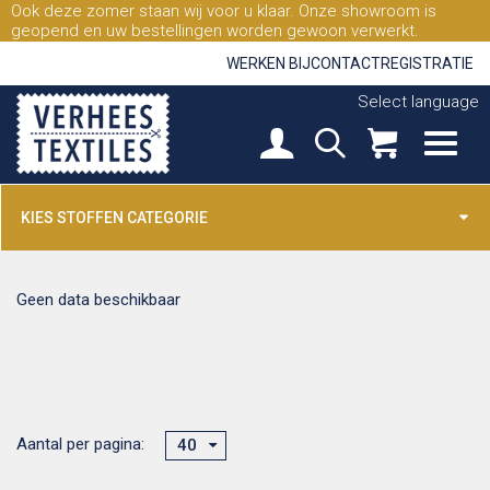
Ook deze zomer staan wij voor u klaar. Onze showroom is
geopend en uw bestellingen worden gewoon verwerkt.
WERKEN BIJ
CONTACT
REGISTRATIE
Select language
KIES STOFFEN CATEGORIE
Geen data beschikbaar
Aantal per pagina:
40