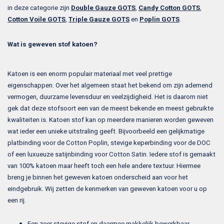
in deze categorie zijn
Double Gauze GOTS
,
Candy Cotton GOTS
,
Cotton Voile GOTS
,
Triple Gauze GOTS
en
Poplin GOTS
.
Wat is geweven stof katoen?
Katoen is een enorm populair materiaal met veel prettige
eigenschappen. Over het algemeen staat het bekend om zijn ademend
vermogen, duurzame levensduur en veelzijdigheid. Het is daarom niet
gek dat deze stofsoort een van de meest bekende en meest gebruikte
kwaliteiten is. Katoen stof kan op meerdere manieren worden geweven
wat ieder een unieke uitstraling geeft. Bijvoorbeeld een gelijkmatige
platbinding voor de Cotton Poplin, stevige keperbinding voor de DOC
of een luxueuze satijnbinding voor Cotton Satin. Iedere stof is gemaakt
van 100% katoen maar heeft toch een hele andere textuur. Hiermee
breng je binnen het geweven katoen onderscheid aan voor het
eindgebruik. Wij zetten de kenmerken van geweven katoen voor u op
een rij.
Een zeer stevige stof en daarmee makkelijk bewerkbaar