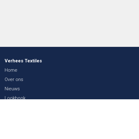
Verhees Textiles
Home
Over ons
Nieuws
Lookbook
Duurzaamheid in de Textiel
Beurzen
Werken bij
Contact