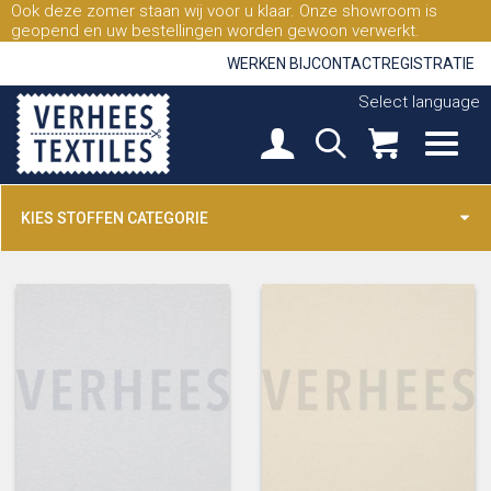
Ook deze zomer staan wij voor u klaar. Onze showroom is
geopend en uw bestellingen worden gewoon verwerkt.
WERKEN BIJ
CONTACT
REGISTRATIE
Select language
KIES STOFFEN CATEGORIE