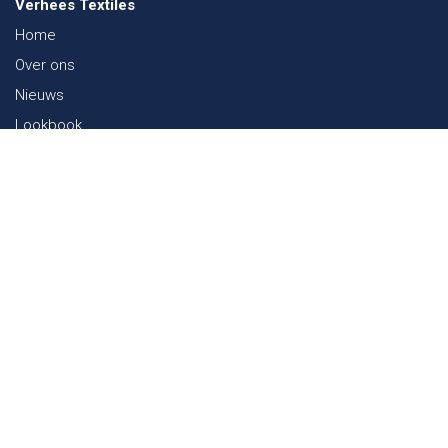
Verhees Textiles
Home
Over ons
Nieuws
Lookbook
Duurzaamheid in de Textiel
Beurzen
Werken bij
Contact
Webshop
FAQ
Sitemap
Contact
Paalgravenlaan 10
5342 LR
Oss