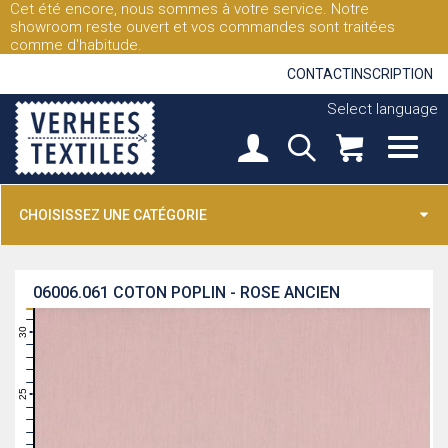
Cet été encore, nous sommes à votre service. Notre
showroom reste ouvert et vos commandes sont traitées
comme d'habitude.
CONTACT
INSCRIPTION
Select language
CHOISISSEZ UNE CATÉGORIE
06006.061
COTON POPLIN - ROSE ANCIEN
31
30
29
28
27
26
25
24
23
22