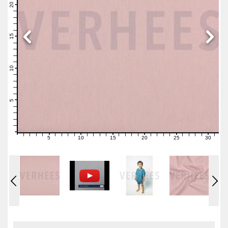
21
20
19
18
17
16
15
14
13
12
11
10
9
8
7
6
5
4
3
2
1
0
5
10
15
20
25
30
0
1
2
3
4
6
7
8
9
11
12
13
14
16
17
18
19
21
22
23
24
26
27
28
29
31