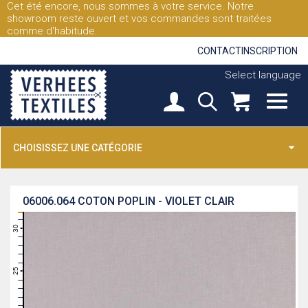
Cet été encore, nous sommes à votre service. Notre
showroom reste ouvert et vos commandes sont traitées
comme d'habitude.
CONTACT
INSCRIPTION
Select language
CHOISISSEZ UNE CATÉGORIE
06006.064
COTON POPLIN - VIOLET CLAIR
31
30
29
28
27
26
25
24
23
22