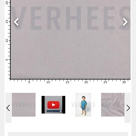
21
20
19
18
17
16
15
14
13
12
11
10
9
8
7
6
5
4
3
2
1
0
5
10
15
20
25
30
0
1
2
3
4
6
7
8
9
11
12
13
14
16
17
18
19
21
22
23
24
26
27
28
29
31