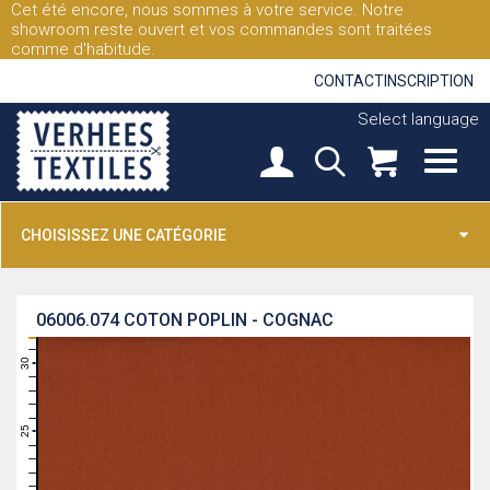
Cet été encore, nous sommes à votre service. Notre
showroom reste ouvert et vos commandes sont traitées
comme d'habitude.
CONTACT
INSCRIPTION
Select language
CHOISISSEZ UNE CATÉGORIE
06006.074
COTON POPLIN - COGNAC
31
30
29
28
27
26
25
24
23
22