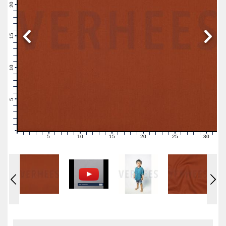
21
20
19
18
17
16
15
14
13
12
11
10
9
8
7
6
5
4
3
2
1
0
5
10
15
20
25
30
0
1
2
3
4
6
7
8
9
11
12
13
14
16
17
18
19
21
22
23
24
26
27
28
29
31