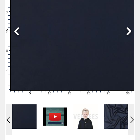
23
22
21
20
19
18
17
16
15
14
13
12
11
10
9
8
7
6
5
4
3
2
1
0
5
10
15
20
25
30
0
1
2
3
4
6
7
8
9
11
12
13
14
16
17
18
19
21
22
23
24
26
27
28
29
31