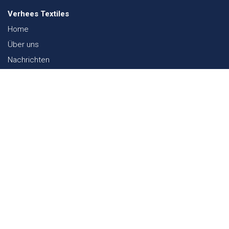
Verhees Textiles
Home
Über uns
Nachrichten
Lookbook
Textil und Nachhaltigkeit
Messen
Kontakt
Webshop
FAQ
Sitemap
Kontakt
Paalgravenlaan 10
5342 LR
Oss