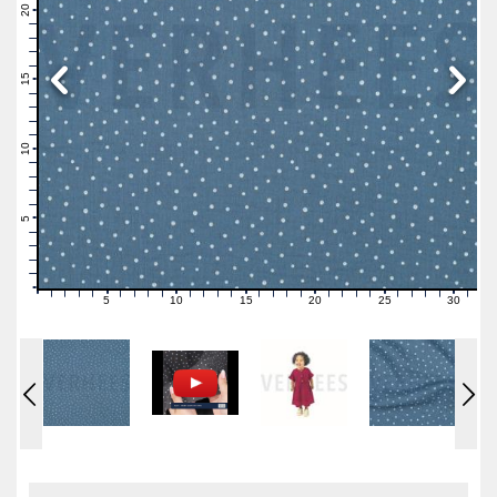
21
20
19
18
17
16
15
14
13
12
11
10
9
8
7
6
5
4
3
2
1
0
5
10
15
20
25
30
0
1
2
3
4
6
7
8
9
11
12
13
14
16
17
18
19
21
22
23
24
26
27
28
29
31