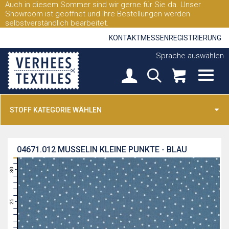
Auch in diesem Sommer sind wir gerne für Sie da. Unser
Showroom ist geöffnet und Ihre Bestellungen werden
selbstverständlich bearbeitet.
KONTAKT
MESSEN
REGISTRIERUNG
Sprache auswählen
STOFF KATEGORIE WÄHLEN
04671.012
MUSSELIN KLEINE PUNKTE - BLAU
31
30
29
28
27
26
25
24
23
22