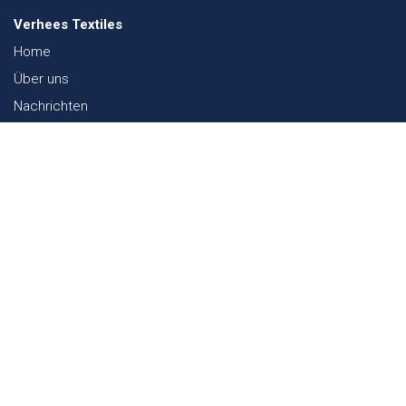
Verhees Textiles
Home
Über uns
Nachrichten
Lookbook
Textil und Nachhaltigkeit
Messen
Kontakt
Webshop
FAQ
Sitemap
Kontakt
Paalgravenlaan 10
5342 LR
Oss