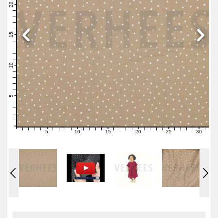
21
20
19
18
17
16
15
14
13
12
11
10
9
8
7
6
5
4
3
2
1
0
5
10
15
20
25
30
0
1
2
3
4
6
7
8
9
11
12
13
14
16
17
18
19
21
22
23
24
26
27
28
29
31