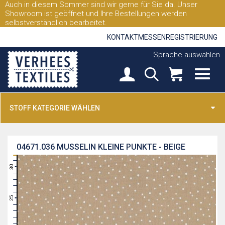
Auch in diesem Sommer sind wir gerne für Sie da. Unser
Showroom ist geöffnet und Ihre Bestellungen werden
selbstverständlich bearbeitet.
KONTAKT
MESSEN
REGISTRIERUNG
Sprache auswählen
STOFF KATEGORIE WÄHLEN
04671.036
MUSSELIN KLEINE PUNKTE - BEIGE
31
30
29
28
27
26
25
24
23
22