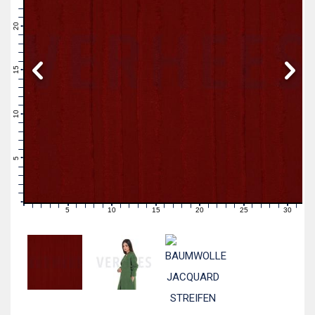
23
22
21
20
19
18
17
16
15
14
13
12
11
10
9
8
7
6
5
4
3
2
1
0
5
10
15
20
25
30
0
1
2
3
4
6
7
8
9
11
12
13
14
16
17
18
19
21
22
23
24
26
27
28
29
31