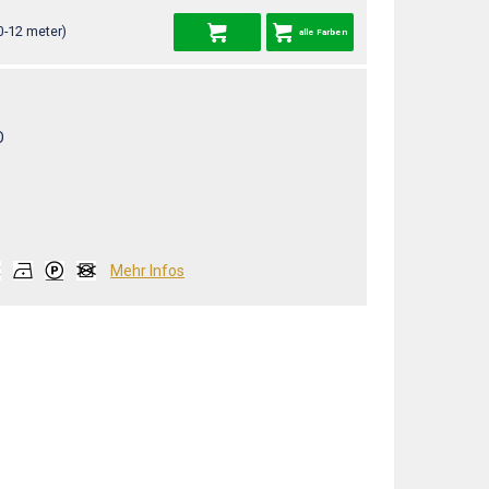
0-12 meter)
alle Farben
O
Mehr Infos