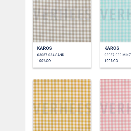
KAROS
KAROS
03087.034 SAND
03087.039 MIN
100%CO
100%CO