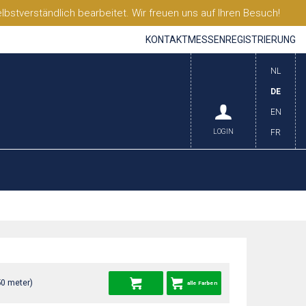
stverständlich bearbeitet. Wir freuen uns auf Ihren Besuch!
KONTAKT
MESSEN
REGISTRIERUNG
NL
DE
EN
LOGIN
FR
50 meter)
alle Farben