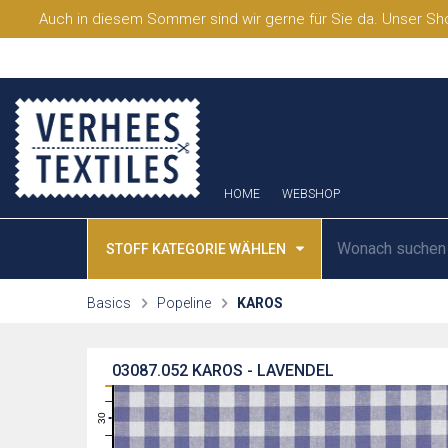
Auch in diesem Sommer sind wir gerne für Sie da. Unser Sho
HOME
WEBSHOP
STOFF KATEGORIE WÄHLEN
Basics
Popeline
KAROS
03087.052
KAROS - LAVENDEL
31
30
29