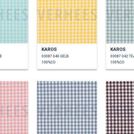
KAROS
KAROS
ZE
03087.040 GELB
03087.042 TE
100%CO
100%CO