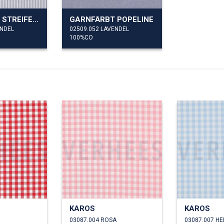
GARNFÄRBT STREIFEN 3MM
GARNFÄRBT POPELINE
ENDEL
02509.052 LAVENDEL
100%CO
KAROS
KAROS
03087.004 ROSA
03087.007 H