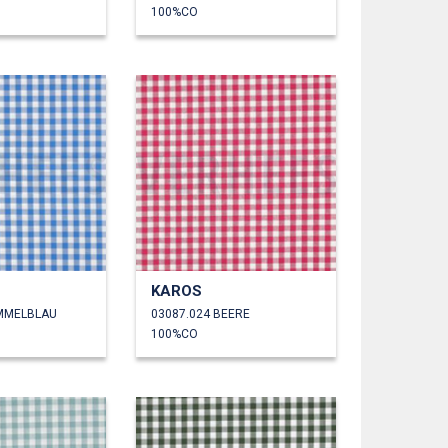
100%CO
KAROS
IMMELBLAU
03087.024 BEERE
100%CO