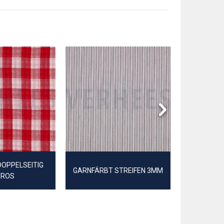
DOPPELSEITIG
GARNFÄRBT STREIFEN 3MM
FEINER
AROS