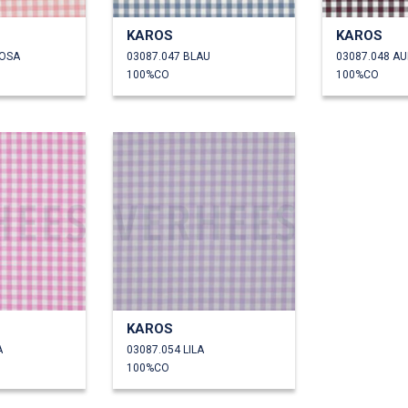
KAROS
KAROS
ROSA
03087.047 BLAU
03087.048 A
100%CO
100%CO
KAROS
A
03087.054 LILA
100%CO