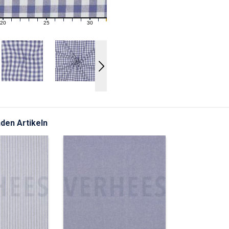
20
25
30
21
22
23
24
26
27
28
29
31
den Artikeln