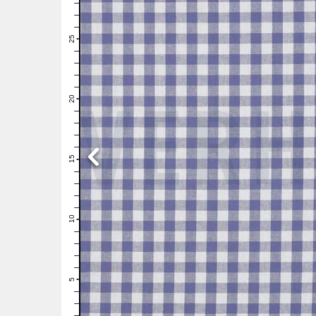
28
27
26
25
24
23
22
21
20
19
18
17
16
15
14
13
12
11
10
9
8
7
6
5
4
3
2