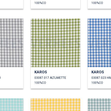
100%CO
100%CO
KAROS
KAROS
U
03087.017 ALTLIMETTE
03087.023 H
100%CO
100%CO