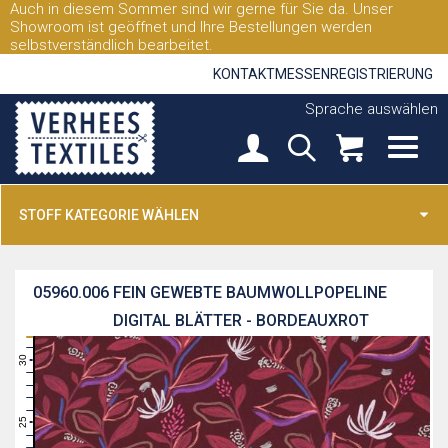
Auch in diesem Sommer sind wir gerne für Sie da. Unser
Showroom ist geöffnet und Ihre Bestellungen werden
selbstverständlich bearbeitet.
KONTAKT
MESSEN
REGISTRIERUNG
Sprache auswählen
STOFF KATEGORIE WÄHLEN
05960.006
FEIN GEWEBTE BAUMWOLLPOPELINE
DIGITAL BLÄTTER - BORDEAUXROT
31
30
29
28
27
26
25
24