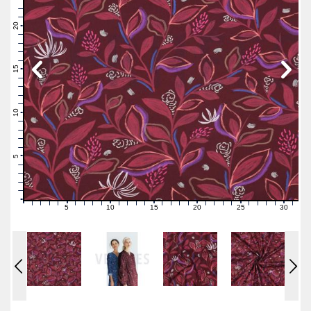
23
22
21
20
19
18
17
16
15
14
13
12
11
10
9
8
7
6
5
4
3
2
1
0
5
10
15
20
25
30
0
1
2
3
4
6
7
8
9
11
12
13
14
16
17
18
19
21
22
23
24
26
27
28
29
31