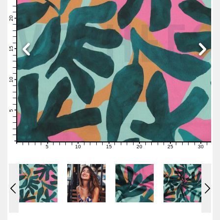
23
22
21
20
19
18
17
16
15
14
13
12
11
10
9
8
7
6
5
4
3
2
1
0
5
10
15
20
25
30
0
1
2
3
4
6
7
8
9
11
12
13
14
16
17
18
19
21
22
23
24
26
27
28
29
31