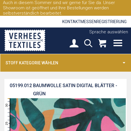
Auch in diesem Sommer sind wir gerne für Sie da. Unser
Showroom ist geöffnet und Ihre Bestellungen werden
selbstverständlich bearbeitet.
KONTAKT
MESSEN
REGISTRIERUNG
Sprache auswählen
STOFF KATEGORIE WÄHLEN
05199.012
BAUMWOLLE SATIN DIGITAL BLÄTTER -
GRÜN
31
30
29
28
27
26
25
24