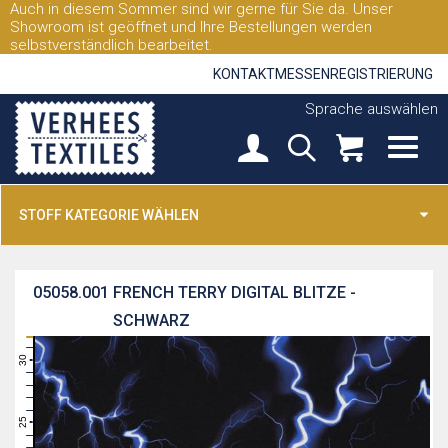
Auch in diesem Sommer sind wir gerne für Sie da. Unser
Showroom ist geöffnet und Ihre Bestellungen werden
selbstverständlich bearbeitet.
KONTAKT
MESSEN
REGISTRIERUNG
Sprache auswählen
STOFF KATEGORIE WÄHLEN
05058.001
FRENCH TERRY DIGITAL BLITZE -
SCHWARZ
31
30
29
28
27
26
25
24