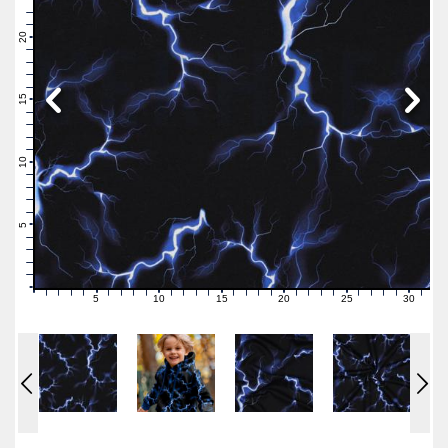
23
22
21
20
19
18
17
16
15
14
13
12
11
10
9
8
7
6
5
4
3
2
1
0
5
10
15
20
25
30
0
1
2
3
4
6
7
8
9
11
12
13
14
16
17
18
19
21
22
23
24
26
27
28
29
31