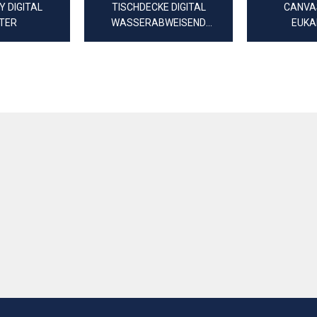
Y DIGITAL
TISCHDECKE DIGITAL
CANVAS
TER
WASSERABWEISEND
EUKA
BLÄTTER