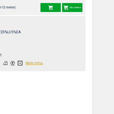
0-12 meter)
alle Farben
25%LI/5%EA
t
Mehr Infos