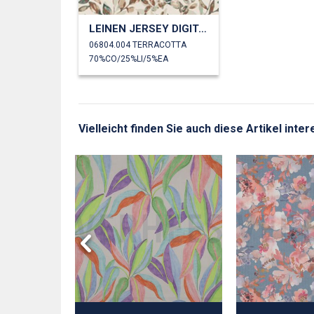
LEINEN JERSEY DIGITAL BLÄTTER
06804.004 TERRACOTTA
70%CO/25%LI/5%EA
Vielleicht finden Sie auch diese Artikel inte
DIGITAL
EISEND
ER