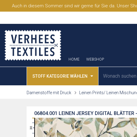
Auch in diesem Sommer sind wir gerne für Sie da. Unser Sho
HOME
WEBSHOP
STOFF KATEGORIE WÄHLEN
Damenstoffe mit Druck
Leinen Prints/ Leinen Mischun
06804.001
LEINEN JERSEY DIGITAL BLÄTTER
31
30
29