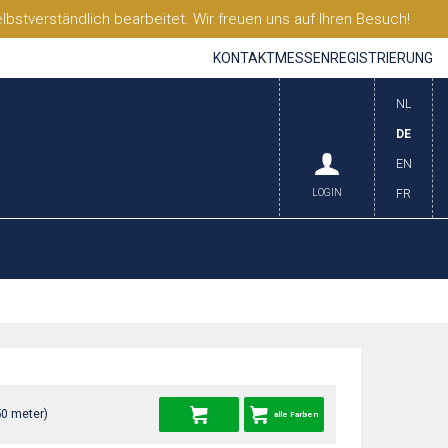
stverständlich bearbeitet. Wir freuen uns auf Ihren Besuch!
KONTAKT
MESSEN
REGISTRIERUNG
NL
DE
EN
LOGIN
FR
50 meter)
alle Farben