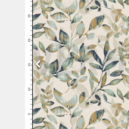
28
27
26
25
24
23
22
21
20
19
18
17
16
15
14
13
12
11
10
9
8
7
6
5
4
3
2