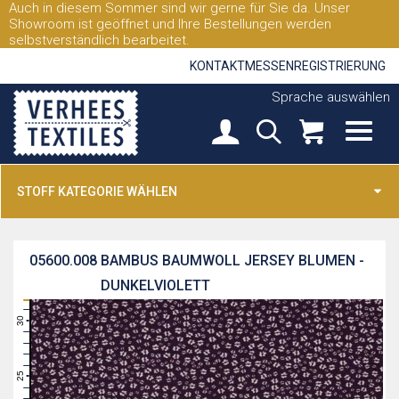
Auch in diesem Sommer sind wir gerne für Sie da. Unser
Showroom ist geöffnet und Ihre Bestellungen werden
selbstverständlich bearbeitet.
KONTAKT
MESSEN
REGISTRIERUNG
Sprache auswählen
STOFF KATEGORIE WÄHLEN
05600.008
BAMBUS BAUMWOLL JERSEY BLUMEN -
DUNKELVIOLETT
31
30
29
28
27
26
25
24