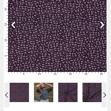
23
22
21
20
19
18
17
16
15
14
13
12
11
10
9
8
7
6
5
4
3
2
1
0
5
10
15
20
25
30
0
1
2
3
4
6
7
8
9
11
12
13
14
16
17
18
19
21
22
23
24
26
27
28
29
31