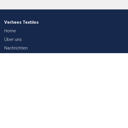
Verhees Textiles
Home
Über uns
Nachrichten
Lookbook
Textil und Nachhaltigkeit
Messen
Kontakt
Webshop
FAQ
Sitemap
Kontakt