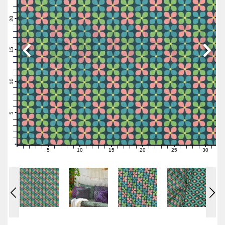
23
22
21
20
19
18
17
16
15
14
13
12
11
10
9
8
7
6
5
4
3
2
1
0
5
10
15
20
25
30
0
1
2
3
4
6
7
8
9
11
12
13
14
16
17
18
19
21
22
23
24
26
27
28
29
31