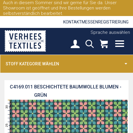
Auch in diesem Sommer sind wir gerne für Sie da. Unser
Showroom ist geöffnet und Ihre Bestellungen werden
selbstverständlich bearbeitet.
KONTAKT
MESSEN
REGISTRIERUNG
Sprache auswählen
STOFF KATEGORIE WÄHLEN
C4169.011
BESCHICHTETE BAUMWOLLE BLUMEN -
GRÜN
31
30
29
28
27
26
25
24