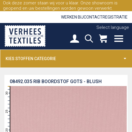
Ook deze zomer staan wij voor u klaar. Onze showroom is
geopend en uw bestellingen worden gewoon verwerkt.
WERKEN BIJ
CONTACT
REGISTRATIE
Select language
KIES STOFFEN CATEGORIE
08492.035
RIB BOORDSTOF GOTS - BLUSH
31
30
29
28
27
26
25
24
23
22
21
20