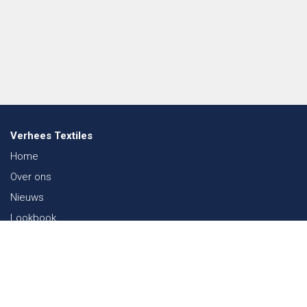
Verhees Textiles
Home
Over ons
Nieuws
Lookbook
Duurzaamheid in de Textiel
Beurzen
Werken bij
Contact