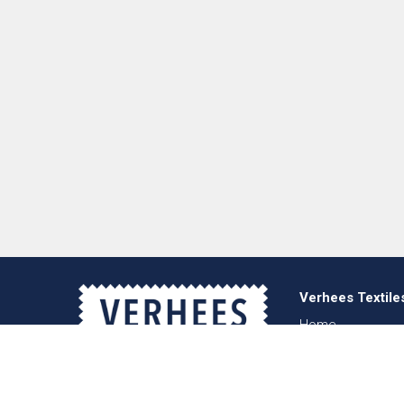
Verhees Textile
Home
Over ons
Nieuws