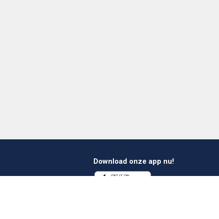
Download onze app nu!
1 412 647 347
es@verheestextiles.com
Volg ons op social