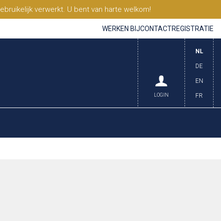
ruikelijk verwerkt. U bent van harte welkom!
WERKEN BIJ
CONTACT
REGISTRATIE
NL
DE
EN
LOGIN
FR