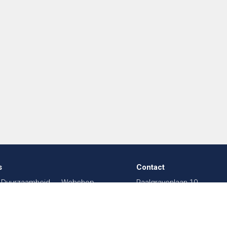
s
Contact
Duurzaamheid
Webshop
Paalgravenlaan 10
in de Textiel
FAQ
5342 LR
Oss
003
Beurzen
Sitemap
The Netherlands
sal