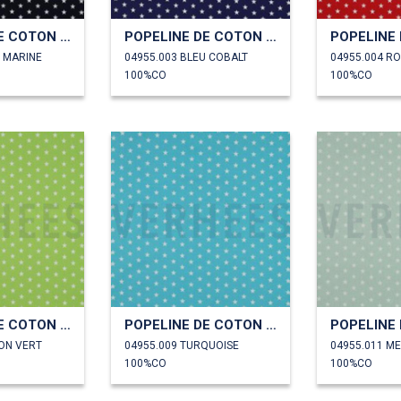
POPELINE DE COTON PETITES ÉTOILES
POPELINE DE COTON PETITES ÉTOILES
U MARINE
04955.003 BLEU COBALT
04955.004 R
100%CO
100%CO
POPELINE DE COTON PETITES ÉTOILES
POPELINE DE COTON PETITES ÉTOILES
RON VERT
04955.009 TURQUOISE
04955.011 M
100%CO
100%CO