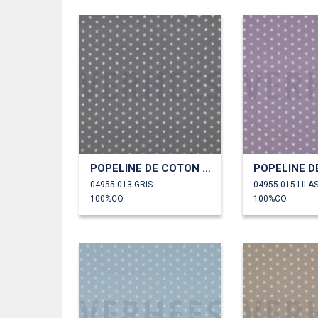
POPELINE DE COTON PETITES ÉTOILES
04955.013 GRIS
04955.015 LILA
100%CO
100%CO