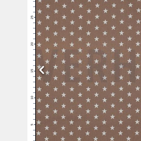
28
27
26
25
24
23
22
21
20
19
18
17
16
15
14
13
12
11
10
9
8
7
6
5
4
3
2