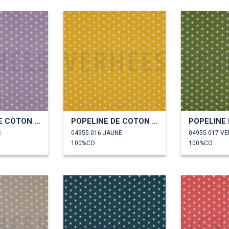
POPELINE DE COTON PETITES ÉTOILES
POPELINE DE COTON PETITES ÉTOILES
S
04955.016 JAUNE
04955.017 VE
100%CO
100%CO