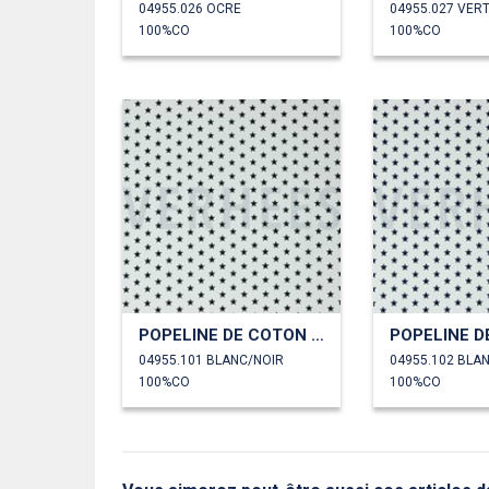
04955.026 OCRE
04955.027 VER
100%CO
100%CO
POPELINE DE COTON PETITES ÉTOILES
04955.101 BLANC/NOIR
100%CO
100%CO