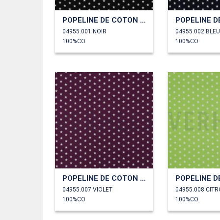
POPELINE DE COTON PETITES ÉTOILES
04955.001 NOIR
04955.002 BLE
100%CO
100%CO
POPELINE DE COTON PETITES ÉTOILES
04955.007 VIOLET
04955.008 CIT
100%CO
100%CO