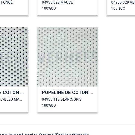
T FONCÉ
04955.028 MAUVE
04955.029 VE
100%CO
100%CO
POPELINE DE COTON PETITES ÉTOILES
POPELINE DE COTON PETITES ÉTOILES
04955.102 BLANC/BLEU MARINE
04955.113 BLANC/GRIS
100%CO