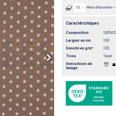
Mètre (Planchette =
Caractéristiques
Composition
100%C
Largeur en cm
150
Densité en g/m²
125
Tissu
Tissé
Instructions de
lavage