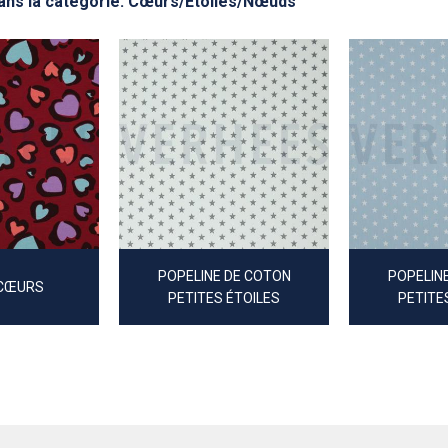
dans la catégorie: Cœurs/Étoiles/Nœuds
POPELINE DE COTON
POPELIN
CŒURS
PETITES ÉTOILES
PETITE