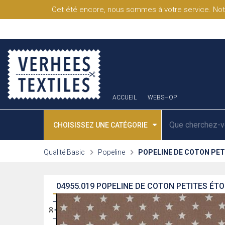
Cet été encore, nous sommes à votre service. Not
ACCUEIL
WEBSHOP
CHOISISSEZ UNE CATÉGORIE
Qualité Basic
Popeline
POPELINE DE COTON PET
04955.019
POPELINE DE COTON PETITES ÉTO
31
30
29