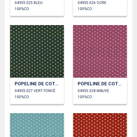
04955.025 BLEU
04955.026 OCRE
100%CO
100%CO
POPELINE DE COTON PETITES ÉTOILES
POPELINE DE COTON PETITES ÉTOILES
04955.027 VERT FONCÉ
04955.028 MAUVE
100%CO
100%CO