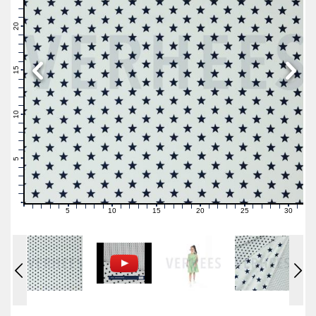
23
22
21
20
19
18
17
16
15
14
13
12
11
10
9
8
7
6
5
4
3
2
1
0
5
10
15
20
25
30
0
1
2
3
4
6
7
8
9
11
12
13
14
16
17
18
19
21
22
23
24
26
27
28
29
31