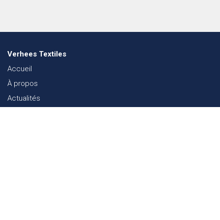
Verhees Textiles
Accueil
À propos
Actualités
Lookbook mode
Durabilité dans le Textile
Événements
Contact
Webshop
FAQ
Sitemap