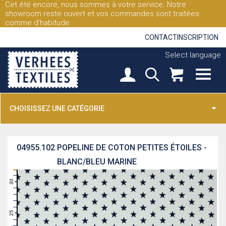
Cet été encore, nous sommes à votre service. Notre
showroom reste ouvert et vos commandes sont traitées
comme d'habitude.
CONTACT
INSCRIPTION
Select language
CHOISISSEZ UNE CATÉGORIE
04955.102
POPELINE DE COTON PETITES ÉTOILES -
BLANC/BLEU MARINE
31
30
29
28
27
26
25
24