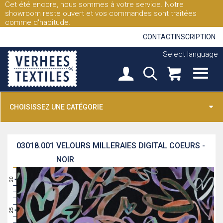
Cet été encore, nous sommes à votre service. Notre
showroom reste ouvert et vos commandes sont traitées
comme d'habitude.
CONTACT
INSCRIPTION
Select language
CHOISISSEZ UNE CATÉGORIE
03018.001
VELOURS MILLERAIES DIGITAL COEURS -
NOIR
31
30
29
28
27
26
25
24