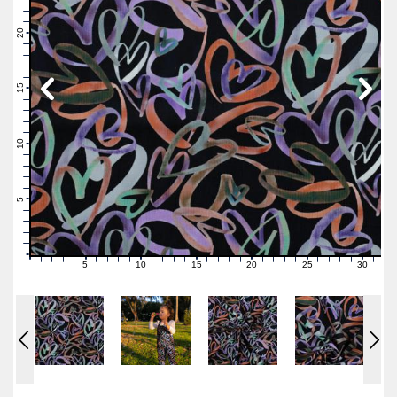
23
22
21
20
19
18
17
16
15
14
13
12
11
10
9
8
7
6
5
4
3
2
1
0
5
10
15
20
25
30
0
1
2
3
4
6
7
8
9
11
12
13
14
16
17
18
19
21
22
23
24
26
27
28
29
31