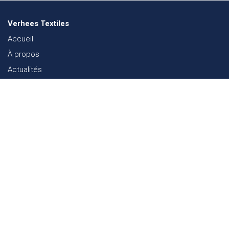
Verhees Textiles
Accueil
À propos
Actualités
Lookbook mode
Durabilité dans le Textile
Événements
Contact
Webshop
FAQ
Sitemap
Contact
Paalgravenlaan 10