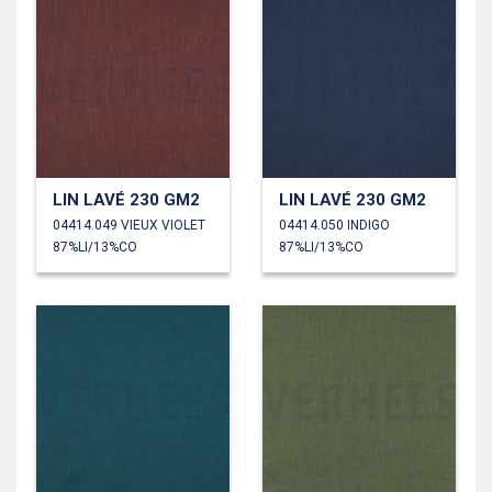
LIN LAVÉ 230 GM2
LIN LAVÉ 230 GM2
04414.049 VIEUX VIOLET
04414.050 INDIGO
87%LI/13%CO
87%LI/13%CO