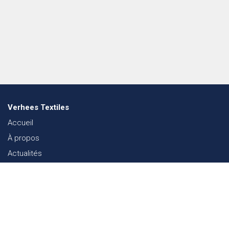
Verhees Textiles
Accueil
À propos
Actualités
Lookbook mode
Durabilité dans le Textile
Événements
Contact