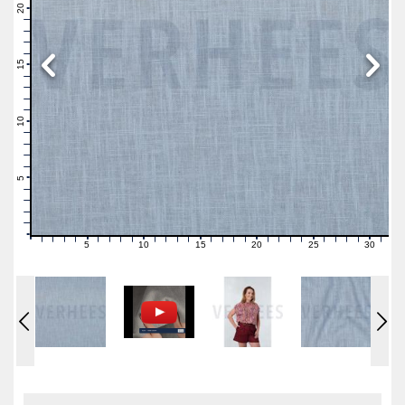
21
20
19
18
17
16
15
14
13
12
11
10
9
8
7
6
5
4
3
2
1
0
5
10
15
20
25
30
0
1
2
3
4
6
7
8
9
11
12
13
14
16
17
18
19
21
22
23
24
26
27
28
29
31