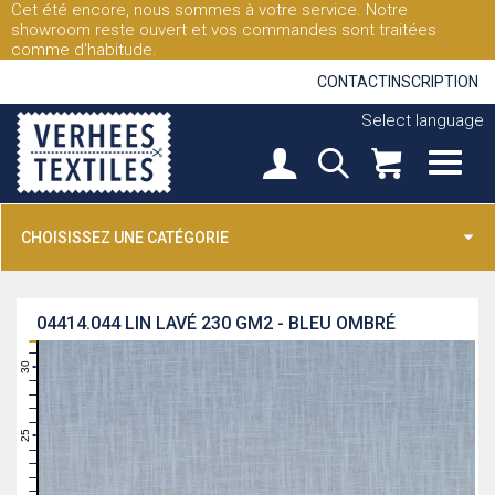
Cet été encore, nous sommes à votre service. Notre
showroom reste ouvert et vos commandes sont traitées
comme d'habitude.
CONTACT
INSCRIPTION
Select language
CHOISISSEZ UNE CATÉGORIE
04414.044
LIN LAVÉ 230 GM2 - BLEU OMBRÉ
31
30
29
28
27
26
25
24
23
22