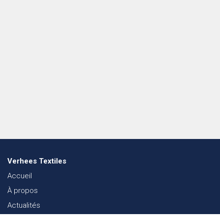
Verhees Textiles
Accueil
À propos
Actualités