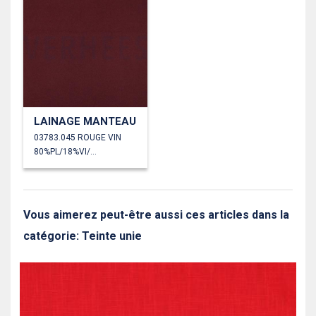
LAINAGE MANTEAU
03783.045 ROUGE VIN
80%PL/18%VI/2%EA
Vous aimerez peut-être aussi ces articles dans la
catégorie: Teinte unie