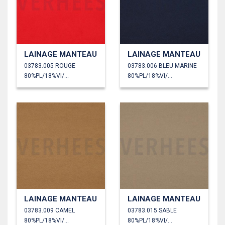
LAINAGE MANTEAU
LAINAGE MANTEAU
03783.005 ROUGE
03783.006 BLEU MARINE
80%PL/18%VI/2%EA
80%PL/18%VI/2%EA
LAINAGE MANTEAU
LAINAGE MANTEAU
03783.009 CAMEL
03783.015 SABLE
80%PL/18%VI/2%EA
80%PL/18%VI/2%EA