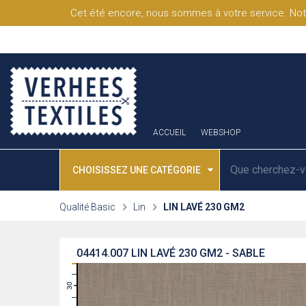
Cet été encore, nous sommes à votre service. Not
ACCUEIL
WEBSHOP
CHOISISSEZ UNE CATÉGORIE
Qualité Basic
Lin
LIN LAVÉ 230 GM2
04414.007
LIN LAVÉ 230 GM2 - SABLE
31
30
29