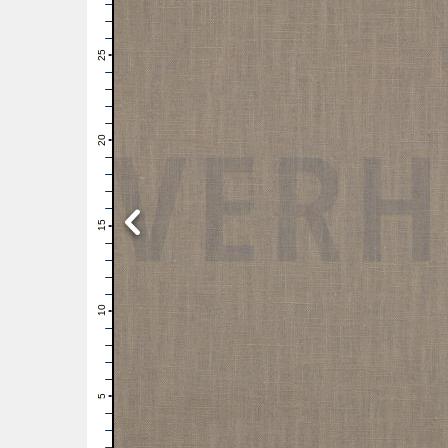
28
27
26
25
24
23
22
21
20
19
18
17
16
15
14
13
12
11
10
9
8
7
6
5
4
3
2