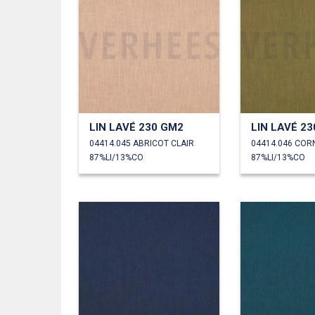
LIN LAVÉ 230 GM2
LIN LAVÉ 2
04414.045 ABRICOT CLAIR
04414.046 COR
87%LI/13%CO
87%LI/13%CO