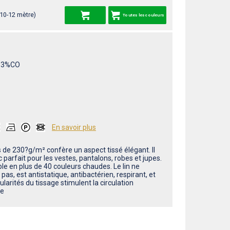
 10-12 mètre)
Toutes les couleurs
13%CO
En savoir plus
s de 230?g/m² confère un aspect tissé élégant. Il
 parfait pour les vestes, pantalons, robes et jupes.
le en plus de 40 couleurs chaudes. Le lin ne
pas, est antistatique, antibactérien, respirant, et
gularités du tissage stimulent la circulation
ne