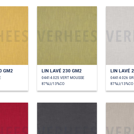
30 GM2
LIN LAVÉ 230 GM2
LIN LAVÉ 
E
04414.025 VERT MOUSSE
04414.026 GR
87%LI/13%CO
87%LI/13%CO