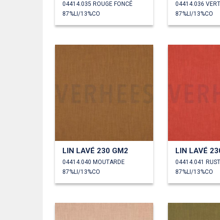
04414.035 ROUGE FONCÉ
04414.036 VER
87%LI/13%CO
87%LI/13%CO
LIN LAVÉ 230 GM2
LIN LAVÉ 2
04414.040 MOUTARDE
04414.041 RUS
87%LI/13%CO
87%LI/13%CO