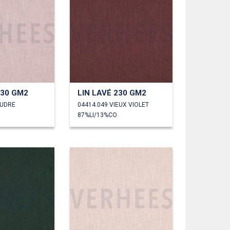
230 GM2
LIN LAVÉ 230 GM2
OUDRE
04414.049 VIEUX VIOLET
87%LI/13%CO