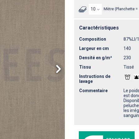
Mètre (Planchette =
Caractéristiques
Composition
87%LI/
Largeur en cm
140
Densité en g/m²
230
Tissu
Tissé
Instructions de
lavage
Commentaire
Le poid
est donc
Disponib
peluche 
les irré
sangui