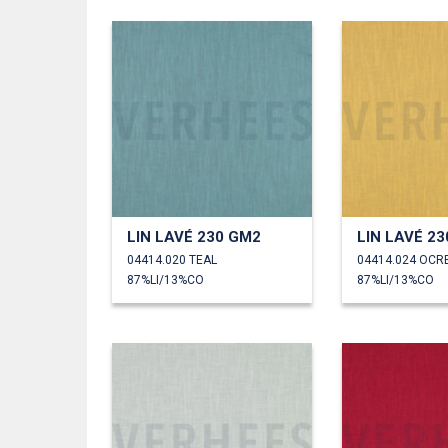
LIN LAVÉ 230 GM2
LIN LAVÉ 2
04414.020 TEAL
04414.024 OCR
87%LI/13%CO
87%LI/13%CO