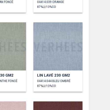
YAN FONCÉ
04414.039 ORANGE
87%LI/13%CO
230 GM2
LIN LAVÉ 230 GM2
ENTHE FONCÉ
04414.044 BLEU OMBRÉ
87%LI/13%CO