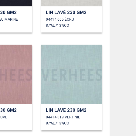
230 GM2
LIN LAVÉ 230 GM2
EU MARINE
04414.005 ÉCRU
87%LI/13%CO
230 GM2
LIN LAVÉ 230 GM2
AUVE
04414.019 VERT NIL
87%LI/13%CO