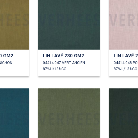
30 GM2
LIN LAVÉ 230 GM2
LIN LAVÉ 
NICHON
04414.047 VERT ANCIEN
04414.048 P
87%LI/13%CO
87%LI/13%CO