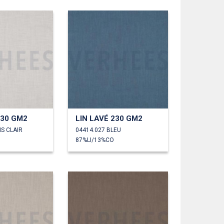
230 GM2
LIN LAVÉ 230 GM2
IS CLAIR
04414.027 BLEU
87%LI/13%CO